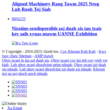
Aligned Machinery Raug Tawm 2025 Nrog
Lub Roob Toj Siab
08/02/25
Nicotine orodispersible zaj duab xis tau txais
kev saib xyuas ntawm UANNE Exhibition
© Copyright - 2010-2023: Qoob loo.
Cov Khoom Kub Kub
-
Kws
txav chaw Sitemap
-
AMP txawb
Qhov ncauj lo lus zaj duab xis
,
Qhov ncauj cov lus teb cov yeeb yaj
kiab
,
Lub qhov ncauj dissolving strips tshuab
,
Qhov ncauj zaj duab
xis tshuab
,
Lub qhov ncauj dissolving zaj duab xis tshuab
,
Khoom
noj ua noj dawb sawb tshuab
,
Xa Email