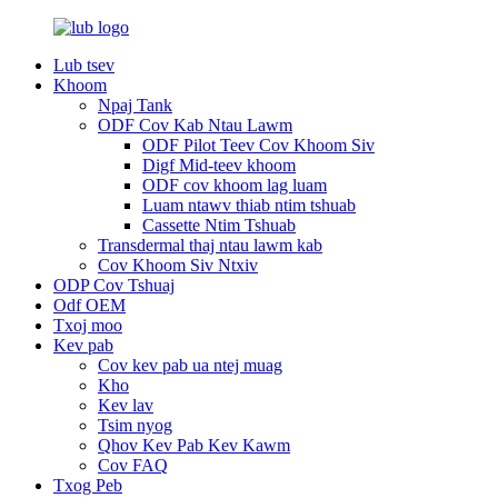
Lub tsev
Khoom
Npaj Tank
ODF Cov Kab Ntau Lawm
ODF Pilot Teev Cov Khoom Siv
Digf Mid-teev khoom
ODF cov khoom lag luam
Luam ntawv thiab ntim tshuab
Cassette Ntim Tshuab
Transdermal thaj ntau lawm kab
Cov Khoom Siv Ntxiv
ODP Cov Tshuaj
Odf OEM
Txoj moo
Kev pab
Cov kev pab ua ntej muag
Kho
Kev lav
Tsim nyog
Qhov Kev Pab Kev Kawm
Cov FAQ
Txog Peb