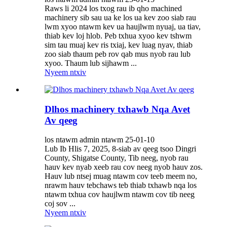
Raws li 2024 los txog rau ib qho machined
machinery sib sau ua ke los ua kev zoo siab rau
lwm xyoo ntawm kev ua haujlwm nyuaj, ua tiav,
thiab kev loj hlob. Peb txhua xyoo kev tshwm
sim tau muaj kev ris txiaj, kev luag nyav, thiab
zoo siab thaum peb rov qab mus nyob rau lub
xyoo. Thaum lub sijhawm ...
Nyeem ntxiv
Dlhos machinery txhawb Nqa Avet
Av qeeg
los ntawm admin ntawm 25-01-10
Lub Ib Hlis 7, 2025, 8-siab av qeeg tsoo Dingri
County, Shigatse County, Tib neeg, nyob rau
hauv kev nyab xeeb rau cov neeg nyob hauv zos.
Hauv lub ntsej muag ntawm cov teeb meem no,
nrawm hauv tebchaws teb thiab txhawb nqa los
ntawm txhua cov haujlwm ntawm cov tib neeg
coj sov ...
Nyeem ntxiv