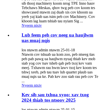
sib thooj machinery koom nrog TPE Inno hauv
Tebchaws Meskas, qhov twg peb cov koom tes
showcased ntawm zaj duab xis cov khoom ua
yeeb yaj kiab uas tsim peb cov Machinery. Cov
khoom lag luam tshiab tau nyiam Sig ...
Nyeem ntxiv
Lub feem peb cov neeg ua haujlwm
uas muaj nqis
los ntawm admin ntawm 25-01-18
Ntawm cov tshuab ua kom zoo, peb ntseeg tias
peb pab pawg ua haujlwm nyuaj thiab kev mob
siab yog cov tsav tsheb qab peb txoj kev vam
meej. Txhawm rau hwm lawv txoj kev koom tes
tshwj xeeb, peb tau tuav lub quarter plaub uas
muaj nqis ua ke. Pab kev zoo siab rau peb cov Te
...
Nyeem ntxiv
Kev sib sau txhua xyoo: xav txog
2024 thiab tos ntsoov 2025
los ntawm admin ntawm 25-01-15