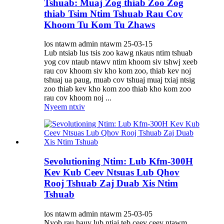
Tshuab: Muaj Zog thiab Zoo Zog
thiab Tsim Ntim Tshuab Rau Cov
Khoom Tu Kom Tu Zhaws
los ntawm admin ntawm 25-03-15
Lub ntsiab lus tsis zoo kawg nkaus ntim tshuab
yog cov ntaub ntawv ntim khoom siv tshwj xeeb
rau cov khoom siv kho kom zoo, thiab kev noj
tshuaj ua paug, muab cov tshuaj muaj txiaj ntsig
zoo thiab kev kho kom zoo thiab kho kom zoo
rau cov khoom noj ...
Nyeem ntxiv
Sevolutioning Ntim: Lub Kfm-300H
Kev Kub Ceev Ntsuas Lub Qhov
Rooj Tshuab Zaj Duab Xis Ntim
Tshuab
los ntawm admin ntawm 25-03-05
Nyob rau hauv lub ntiaj teb ceev ceev ntawm