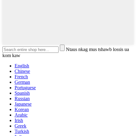
Ntaus nkag mus tshawb lossis ua
kom kaw
English
Chinese
French
German
Portuguese
Spanish
Russian
Japanese
Korean
Arabic
Irish
Greek
Turkish