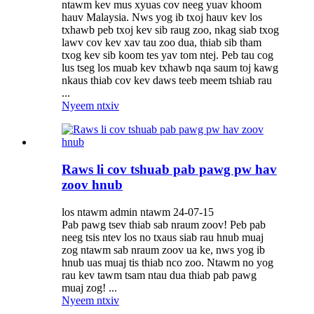
ntawm kev mus xyuas cov neeg yuav khoom
hauv Malaysia. Nws yog ib txoj hauv kev los
txhawb peb txoj kev sib raug zoo, nkag siab txog
lawv cov kev xav tau zoo dua, thiab sib tham
txog kev sib koom tes yav tom ntej. Peb tau cog
lus tseg los muab kev txhawb nqa saum toj kawg
nkaus thiab cov kev daws teeb meem tshiab rau
...
Nyeem ntxiv
Raws li cov tshuab pab pawg pw hav
zoov hnub
los ntawm admin ntawm 24-07-15
Pab pawg tsev thiab sab nraum zoov! Peb pab
neeg tsis ntev los no txaus siab rau hnub muaj
zog ntawm sab nraum zoov ua ke, nws yog ib
hnub uas muaj tis thiab nco zoo. Ntawm no yog
rau kev tawm tsam ntau dua thiab pab pawg
muaj zog! ...
Nyeem ntxiv