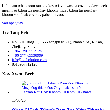
Lub tuam txhab tsom rau cov kev txiav tawm-ua cov kev daws teeb
meem rau txhua tus neeg siv khoom, muab txhua tus neeg siv
khoom zoo thiab cov kev pabcuam zoo.
Sau npe yuav
Tiv Tauj Peb
No. 301, Bldg. 1, 1555 songpu rd. (E), Nanbin St., Rui'an,
Zhejiang, Suav
+ 86-13967712128
+ 86-577-65538999
info@odfsolution.com
8613967712128
Xov Xwm Tseeb
15/03/25
Qhov Ci Lub Tshuab Pom Zoo Ntim Tshuab: