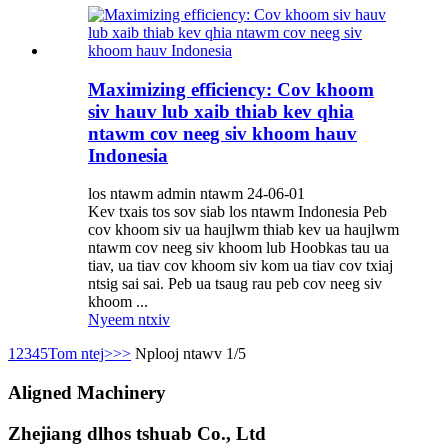
Maximizing efficiency: Cov khoom
siv hauv lub xaib thiab kev qhia
ntawm cov neeg siv khoom hauv
Indonesia
los ntawm admin ntawm 24-06-01
Kev txais tos sov siab los ntawm Indonesia Peb
cov khoom siv ua haujlwm thiab kev ua haujlwm
ntawm cov neeg siv khoom lub Hoobkas tau ua
tiav, ua tiav cov khoom siv kom ua tiav cov txiaj
ntsig sai sai. Peb ua tsaug rau peb cov neeg siv
khoom ...
Nyeem ntxiv
1
2
3
4
5
Tom ntej>
>>
Nplooj ntawv 1/5
Aligned Machinery
Zhejiang dlhos tshuab Co., Ltd