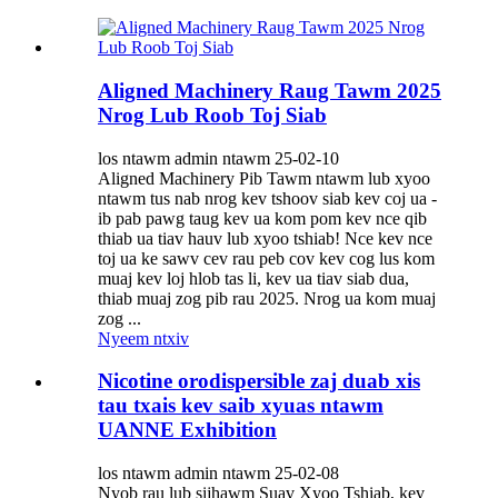
Aligned Machinery Raug Tawm 2025
Nrog Lub Roob Toj Siab
los ntawm admin ntawm 25-02-10
Aligned Machinery Pib Tawm ntawm lub xyoo
ntawm tus nab nrog kev tshoov siab kev coj ua -
ib pab pawg taug kev ua kom pom kev nce qib
thiab ua tiav hauv lub xyoo tshiab! Nce kev nce
toj ua ke sawv cev rau peb cov kev cog lus kom
muaj kev loj hlob tas li, kev ua tiav siab dua,
thiab muaj zog pib rau 2025. Nrog ua kom muaj
zog ...
Nyeem ntxiv
Nicotine orodispersible zaj duab xis
tau txais kev saib xyuas ntawm
UANNE Exhibition
los ntawm admin ntawm 25-02-08
Nyob rau lub sijhawm Suav Xyoo Tshiab, kev