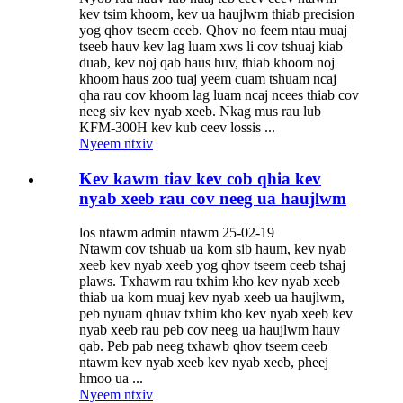
kev tsim khoom, kev ua haujlwm thiab precision
yog qhov tseem ceeb. Qhov no feem ntau muaj
tseeb hauv kev lag luam xws li cov tshuaj kiab
duab, kev noj qab haus huv, thiab khoom noj
khoom haus zoo tuaj yeem cuam tshuam ncaj
qha rau cov khoom lag luam ncaj ncees thiab cov
neeg siv kev nyab xeeb. Nkag mus rau lub
KFM-300H kev kub ceev lossis ...
Nyeem ntxiv
Kev kawm tiav kev cob qhia kev
nyab xeeb rau cov neeg ua haujlwm
los ntawm admin ntawm 25-02-19
Ntawm cov tshuab ua kom sib haum, kev nyab
xeeb kev nyab xeeb yog qhov tseem ceeb tshaj
plaws. Txhawm rau txhim kho kev nyab xeeb
thiab ua kom muaj kev nyab xeeb ua haujlwm,
peb nyuam qhuav txhim kho kev nyab xeeb kev
nyab xeeb rau peb cov neeg ua haujlwm hauv
qab. Peb pab neeg txhawb qhov tseem ceeb
ntawm kev nyab xeeb kev nyab xeeb, pheej
hmoo ua ...
Nyeem ntxiv