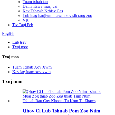
Tuam txhab tau
Daim ntawv muaj cai
Kev Tshawb Nrhiav Cas
Lub luag haujlwm ntawm kev sib raug zoo
VR
Tiv Tauj Peb
English
Lub tsev
Txoj moo
Txoj moo
Tuam Txhab Xov Xwm
Kev lag luam xov xwm
Txoj moo
Qhov Ci Lub Tshuab Pom Zoo Ntim