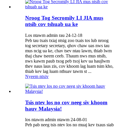
Nroog Tog Secromily LI JIA mus
ntsib cov tshuab ua ke
Los ntawm admin rau 24-12-18
Peb tau txais txiaj ntsig zoo txais tos lub nroog
tog secretary secretary, qhov chaw uas nws tau
mus ncig ua ke, chav tsev ntau lawm, thiab lwm
thaj chaw tseem ceeb. Thaum nws mus ntsib,
nws kawm paub txog peb txoj kev ua haujlwm
thev naus laus zis, cov khoom lag luam tsim kho,
thiab kev lag luam nthuav tawm st ...
Nyeem ntxiv
Tsis ntev los no cov neeg siv khoom
hauv Malaysia!
los ntawm admin ntawm 24-08-01
Peb pab neeg tsis ntev los no muaj kev txaus siab